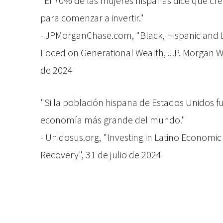
"El 70% de las mujeres hispanas dice que cr
para comenzar a invertir."
- JPMorganChase.com, "Black, Hispanic and 
Foced on Generational Wealth, J.P. Morgan 
de 2024
"Si la población hispana de Estados Unidos fu
economía más grande del mundo."
- Unidosus.org, "Investing in Latino Econom
Recovery", 31 de julio de 2024